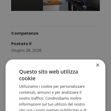
Competenze
Postato il
Giugno 28, 2026
×
←
SERIE SPHERE
SERIE EMMA
→
Questo sito web utilizza
cookie
Utilizziamo i cookie per personalizzare
Cerca
contenuti, annunci e per analizzare il
nostro traffico. Condividiamo inoltre
informazioni sul tuo utilizzo del nostro
RECENT POSTS
sito con i nostri partner pubblicitari e di