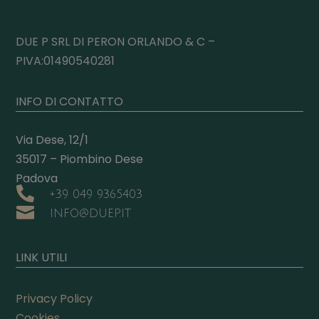
DUE P SRL DI PERON ORLANDO & C –
PIVA:01490540281
INFO DI CONTATTO
Via Dese, 12/1
35017 – Piombino Dese
Padova

+39 049 9365403

INFO@DUEP.IT
LINK UTILI
Privacy Policy
Cookies