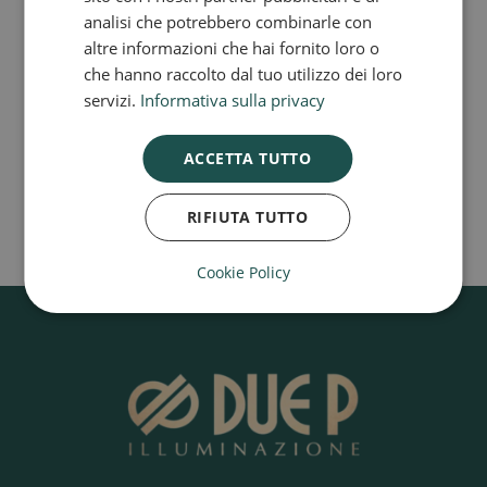
analisi che potrebbero combinarle con
Novità: Maxi sospensione in vetro
altre informazioni che hai fornito loro o
Lampade a sospensione in vetro
che hanno raccolto dal tuo utilizzo dei loro
servizi.
Informativa sulla privacy
Lampade in vetro artigianali
RECENT COMMENTS
ACCETTA TUTTO
Nessun commento da mostrare.
RIFIUTA TUTTO
Cookie Policy