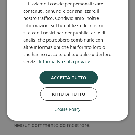
Utilizziamo i cookie per personalizzare
contenuti, annunci e per analizzare il
nostro traffico. Condividiamo inoltre
←
SERIE SPACE
SERIE YOKE
→
informazioni sul tuo utilizzo del nostro
sito con i nostri partner pubblicitari e di
analisi che potrebbero combinarle con
Cerca
altre informazioni che hai fornito loro o
che hanno raccolto dal tuo utilizzo dei loro
RECENT POSTS
servizi.
Informativa sulla privacy
Novità: Maxi sospensione in vetro
ACCETTA TUTTO
Lampade a sospensione in vetro
RIFIUTA TUTTO
Lampade in vetro artigianali
Cookie Policy
RECENT COMMENTS
Nessun commento da mostrare.